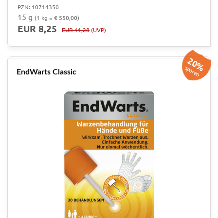
PZN: 10714350
15 g
(1 kg = € 550,00)
EUR 8,25
EUR 11,28
(UVP)
20%
sparen
EndWarts Classic