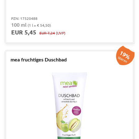
PZN: 17520488
100 ml
(1 l = € 54,50)
EUR 5,45
EUR 7,24
(UVP)
19%
sparen
mea fruchtiges Duschbad