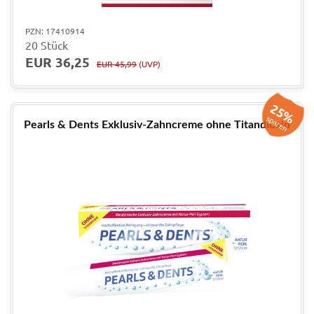
PZN: 17410914
20 Stück
EUR 36,25
EUR 45,99
(UVP)
25%
sparen
Pearls & Dents Exklusiv-Zahncreme ohne Titandioxid