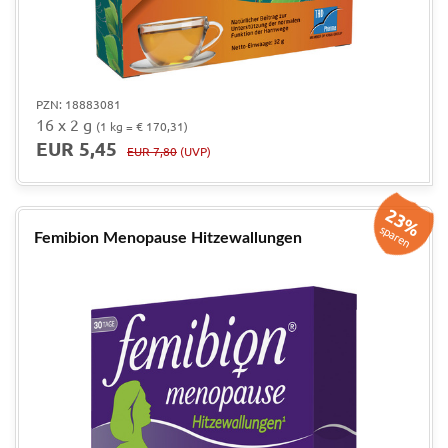
PZN: 18883081
16 x 2 g
(1 kg = € 170,31)
EUR 5,45
EUR 7,80
(UVP)
23%
sparen
Femibion Menopause Hitzewallungen