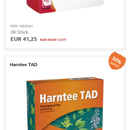
PZN: 1853561
30 Stück
EUR 41,25
EUR 44,99
(UVP)
30%
sparen
Harntee TAD