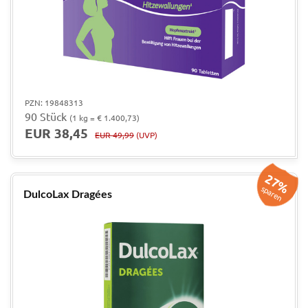
PZN: 19848313
90 Stück
(1 kg = € 1.400,73)
EUR 38,45
EUR 49,99
(UVP)
27%
sparen
DulcoLax Dragées