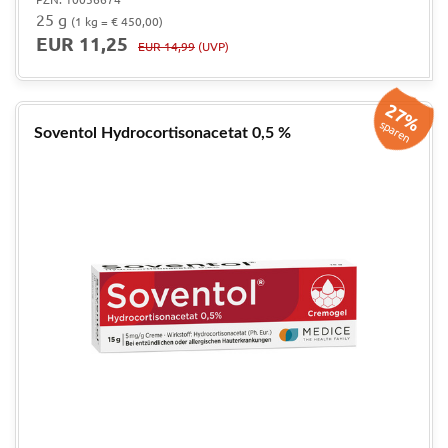
25 g
(1 kg = € 450,00)
EUR 11,25
EUR 14,99
(UVP)
27%
sparen
Soventol Hydrocortisonacetat 0,5 %