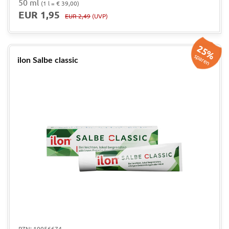
50 ml
(1 l = € 39,00)
EUR 1,95
EUR 2,49
(UVP)
25%
sparen
ilon Salbe classic
PZN: 10056674