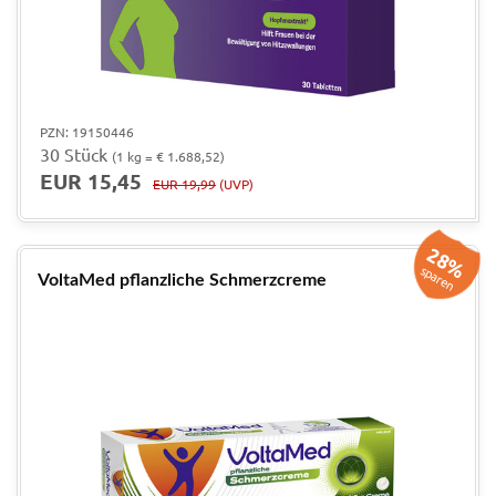
PZN: 19150446
30 Stück
(1 kg = € 1.688,52)
EUR 15,45
EUR 19,99
(UVP)
28%
sparen
VoltaMed pflanzliche Schmerzcreme