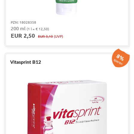
PZN: 18028358
200 ml
(1 l = € 12,50)
EUR 2,50
EUR 3,10
(UVP)
8%
sparen
Vitasprint B12