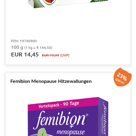
PZN: 19740900
100 g
(1 kg = € 144,50)
EUR 14,45
EUR 19,99
(UVP)
23%
sparen
Femibion Menopause Hitzewallungen