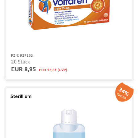
PZN: 927263
20 Stück
EUR 8,95
EUR 12,61
(UVP)
34%
sparen
Sterillium