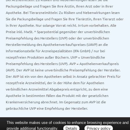
Packungsbeilage und fragen Sie Ihre Ärztin, Ihren Arzt oder in Ihrer
Apotheke. Bei Tierarzneimitteln: Zu Risiken und Nebenwirkungen lesen
Sie die Packungsbeilage und fragen Sie Ihre Tierärztin, Ihren Tierarzt oder
in Ihrer Apotheke. Nur solange Vorrat reicht. Irrtum vorbehalten. Alle
Preise inkl. MwSt. * Sparpotential gegenüber der unverbindlichen
Preisempfehlung des Herstellers (UVP) oder der unverbindlichen
Herstellermeldung des Apothekenverkaufspreises (UAVP) an die
Informationsstelle für Arzneispezialitäten (IFA GmbH) / nur bei
rezeptfreien Produkten außer Büchern. UVP = Unverbindliche
Preisempfehlung des Herstellers (UVP). AVP = Apothekenverkaufspreis
(AVP). Der AVP ist keine unverbindliche Preisempfehlung der Hersteller.
Der AVP ist ein von den Apotheken selbst in Ansatz gebrachter Preis für
rezeptfreie Arzneimittel, der in der Höhe dem für Apotheken
verbindlichen Arzneimittel Abgabepreis entspricht, zu dem eine
Apotheke in bestimmten Fällen das Produkt mit der gesetzlichen
Krankenversicherung abrechnet. Im Gegensatz zum AVP ist die
gebräuchliche UVP eine Empfehlung der Hersteller.
This website makes use of cookies to enhance browsing experience and
provide additional functionality.
Details
Privacy policy