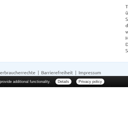
T
ü
S
d
w
H
D
S
erbraucherrechte
Barrierefreiheit
Impressum
ovide additional functionality.
Details
Privacy policy
ie Packungsbeilage und fragen Sie Ihre Ärztin, Ihren Arzt oder in Ihrer Apotheke
Tierarzt oder in Ihrer Apotheke. Nur solange Vorrat reicht. Irrtum vorbehalten. All
er unverbindlichen Herstellermeldung des Apothekenverkaufspreises (UAVP) an die
che Preisempfehlung des Herstellers (UVP). AVP = Apothekenverkaufspreis (AVP).
tz gebrachter Preis für rezeptfreie Arzneimittel, der in der Höhe dem für Apothe
tzlichen Krankenversicherung abrechnet. Im Gegensatz zum AVP ist die gebräuchl