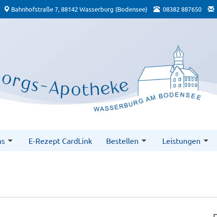
Bahnhofstraße 7, 88142 Wasserburg (Bodensee)
08382 887650
ns
E-Rezept CardLink
Bestellen
Leistungen