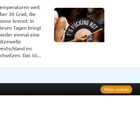
emperaturen weit
ber 30 Grad, die
onne brennt: In
iesen Tagen bringt
ieder einmal eine
itzewelle
eutschland ins
chwitzen. Das ist...
Allow cookies
. Bei Tierarzneimitteln: Zu Risiken und Nebenwirkungen lesen
e Preise inkl. MwSt. * Sparpotential gegenüber der
 Informationsstelle für Arzneispezialitäten (IFA GmbH) / nur
 Der AVP ist keine unverbindliche Preisempfehlung der
ken verbindlichen Arzneimittel Abgabepreis entspricht, zu dem
iche UVP eine Empfehlung der Hersteller.