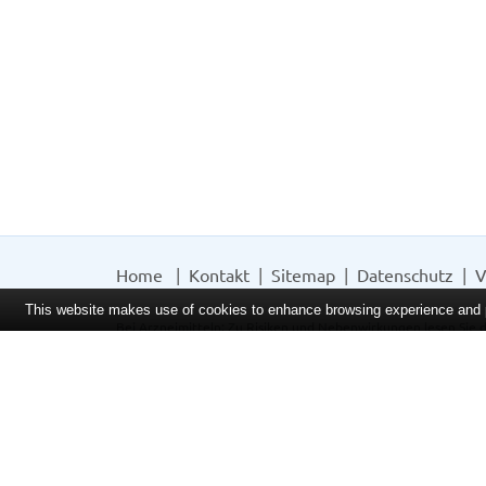
Home
Kontakt
Sitemap
Datenschutz
V
This website makes use of cookies to enhance browsing experience and pr
Bei Arzneimitteln: Zu Risiken und Nebenwirkungen lesen Sie d
Sie die Packungsbeilage und fragen Sie Ihre Tierärztin, Ihren 
unverbindlichen Preisempfehlung des Herstellers (UVP) oder d
bei rezeptfreien Produkten außer Büchern. UVP = Unverbindli
Hersteller. Der AVP ist ein von den Apotheken selbst in Ansa
eine Apotheke in bestimmten Fällen das Produkt mit der gese