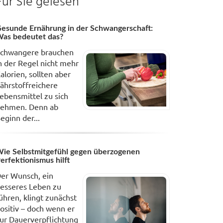
Für Sie gelesen
esunde Ernährung in der Schwangerschaft:
as bedeutet das?
chwangere brauchen
n der Regel nicht mehr
alorien, sollten aber
ährstoffreichere
ebensmittel zu sich
ehmen. Denn ab
eginn der...
ie Selbstmitgefühl gegen überzogenen
erfektionismus hilft
er Wunsch, ein
esseres Leben zu
ühren, klingt zunächst
ositiv – doch wenn er
ur Dauerverpflichtung