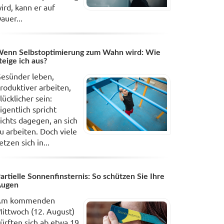
ird, kann er auf
auer...
enn Selbstoptimierung zum Wahn wird: Wie
teige ich aus?
esünder leben,
roduktiver arbeiten,
lücklicher sein:
igentlich spricht
ichts dagegen, an sich
u arbeiten. Doch viele
etzen sich in...
artielle Sonnenfinsternis: So schützen Sie Ihre
Augen
Am kommenden
ittwoch (12. August)
ürften sich ab etwa 19