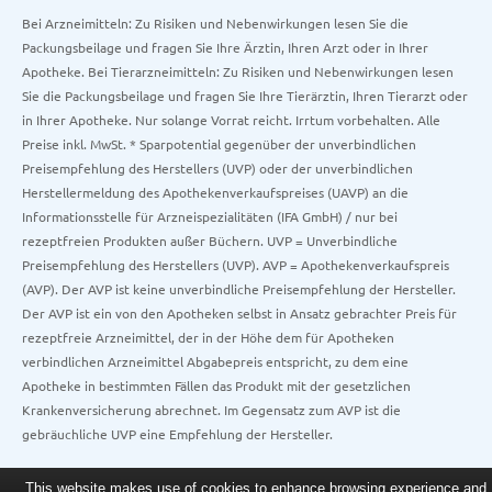
Bei Arzneimitteln: Zu Risiken und Nebenwirkungen lesen Sie die
Packungsbeilage und fragen Sie Ihre Ärztin, Ihren Arzt oder in Ihrer
Apotheke. Bei Tierarzneimitteln: Zu Risiken und Nebenwirkungen lesen
Sie die Packungsbeilage und fragen Sie Ihre Tierärztin, Ihren Tierarzt oder
in Ihrer Apotheke. Nur solange Vorrat reicht. Irrtum vorbehalten. Alle
Preise inkl. MwSt. * Sparpotential gegenüber der unverbindlichen
Preisempfehlung des Herstellers (UVP) oder der unverbindlichen
Herstellermeldung des Apothekenverkaufspreises (UAVP) an die
Informationsstelle für Arzneispezialitäten (IFA GmbH) / nur bei
rezeptfreien Produkten außer Büchern. UVP = Unverbindliche
Preisempfehlung des Herstellers (UVP). AVP = Apothekenverkaufspreis
(AVP). Der AVP ist keine unverbindliche Preisempfehlung der Hersteller.
Der AVP ist ein von den Apotheken selbst in Ansatz gebrachter Preis für
rezeptfreie Arzneimittel, der in der Höhe dem für Apotheken
verbindlichen Arzneimittel Abgabepreis entspricht, zu dem eine
Apotheke in bestimmten Fällen das Produkt mit der gesetzlichen
Krankenversicherung abrechnet. Im Gegensatz zum AVP ist die
gebräuchliche UVP eine Empfehlung der Hersteller.
This website makes use of cookies to enhance browsing experience and